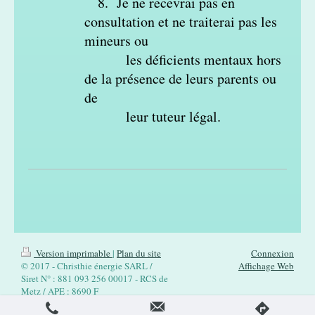
8. Je ne recevrai pas en
consultation et ne traiterai pas les
mineurs ou
les déficients mentaux hors
de la présence de leurs parents ou
de
leur tuteur légal.
Version imprimable
|
Plan du site
Connexion
© 2017 - Christhie énergie SARL /
Affichage Web
Siret N° : 881 093 256 00017 - RCS de
Metz / APE : 8690 F